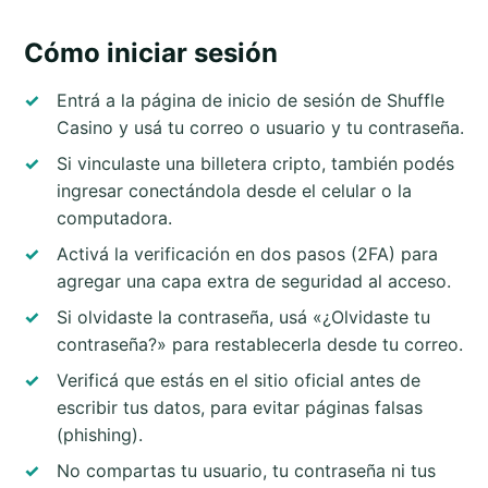
Cómo iniciar sesión
Entrá a la página de inicio de sesión de Shuffle
Casino y usá tu correo o usuario y tu contraseña.
Si vinculaste una billetera cripto, también podés
ingresar conectándola desde el celular o la
computadora.
Activá la verificación en dos pasos (2FA) para
agregar una capa extra de seguridad al acceso.
Si olvidaste la contraseña, usá «¿Olvidaste tu
contraseña?» para restablecerla desde tu correo.
Verificá que estás en el sitio oficial antes de
escribir tus datos, para evitar páginas falsas
(phishing).
No compartas tu usuario, tu contraseña ni tus