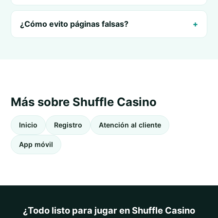
¿Cómo evito páginas falsas?
Más sobre Shuffle Casino
Inicio
Registro
Atención al cliente
App móvil
¿Todo listo para jugar en Shuffle Casino