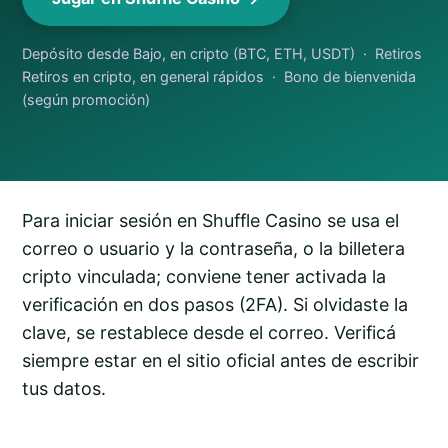
Depósito desde Bajo, en cripto (BTC, ETH, USDT) · Retiros
Retiros en cripto, en general rápidos · Bono de bienvenida
(según promoción)
Para iniciar sesión en Shuffle Casino se usa el
correo o usuario y la contraseña, o la billetera
cripto vinculada; conviene tener activada la
verificación en dos pasos (2FA). Si olvidaste la
clave, se restablece desde el correo. Verificá
siempre estar en el sitio oficial antes de escribir
tus datos.